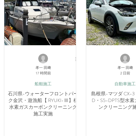
孝一 田﨑
孝一 田﨑
17 時間前
2 日前
船舶施工
自動車施工
石川県-ウォーターフロントパー
島根県-マツダ CX-3 S
ク金沢・遊漁船【 RYUKI-Ⅲ】様
D・S5-DPTS型水
水素ガスカーボンクリーニング
ンクリーニング
施工実施