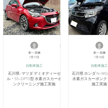
孝一 田﨑
孝一 田﨑
7月17日
7月15日
自動車施工
自動車施工
石川県-マツダ デミオディーゼ
石川県 ホンダ N-WG
ル・S5-DPTS型 水素ガスカーボ
水素ガスカーボンク
ンクリーニング施工実施
施工実施