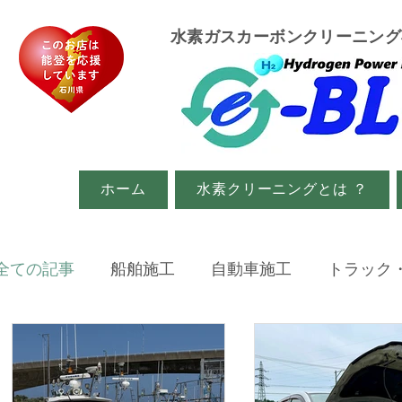
​水素ガスカーボンクリーニン
ホーム
水素クリーニングとは ？
全ての記事
船舶施工
自動車施工
トラック