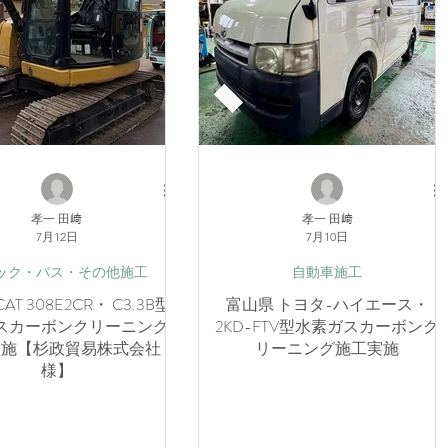
孝一 田﨑
孝一 田﨑
7月12日
7月10日
ック・バス・その他施工
自動車施工
AT 308E2CR・ C3.3B型
富山県 トヨタ-ハイエース・
スカーボンクリーニング
2KD-FTV型水素ガスカーボンク
実施【杉政貿易株式会社
リーニング施工実施
様】