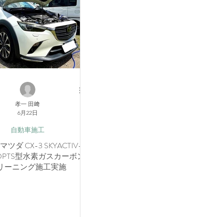
孝一 田﨑
6月22日
自動車施工
ツダ CX-3 SKYACTIV-
-DPTS型水素ガスカーボン
リーニング施工実施