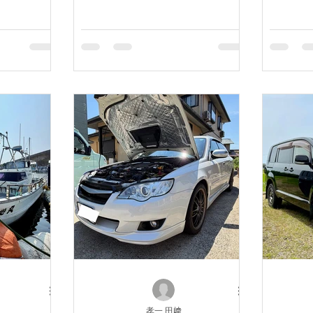
孝一 田﨑