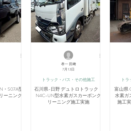
孝一 田﨑
7月13日
トラック・バス・その他施工
トラ
N・S07A型
石川県-日野 デュトロトラック・
富山県 C
リーニング
N4C-UN型水素ガスカーボンク
水素ガ
リーニング施工実施
施工