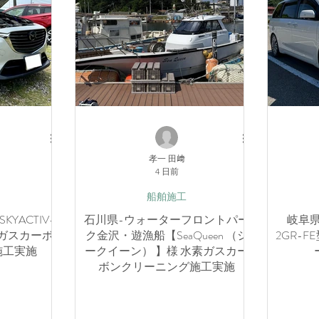
孝一 田﨑
4 日前
船舶施工
KYACTIV-
石川県-ウォーターフロントパー
岐阜県
素ガスカーボ
ク金沢・遊漁船【SeaQueen （シ
2GR-
施工実施
ークイーン） 】様 水素ガスカー
ボンクリーニング施工実施