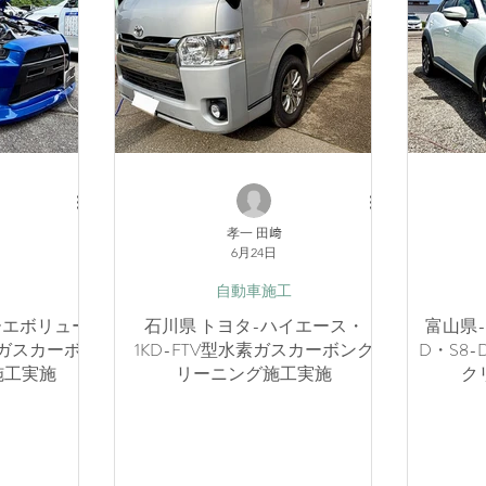
孝一 田﨑
6月24日
自動車施工
ーエボリュー
石川県 トヨタ-ハイエース・
富山県-マ
素ガスカーボ
1KD-FTV型水素ガスカーボンク
D・S8
施工実施
リーニング施工実施
ク