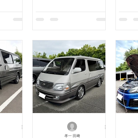
孝一 田﨑