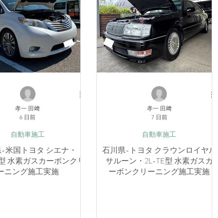
孝一 田﨑
孝一 田﨑
6 日前
7 日前
自動車施工
自動車施工
-米国トヨタ シエナ・
石川県-トヨタ クラウンロイヤル
FE型 水素ガスカーボンクリ
サルーン・2L-TE型 水素ガスカ
ーニング施工実施
ーボンクリーニング施工実施