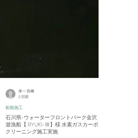
孝一 田﨑
2 日前
船舶施工