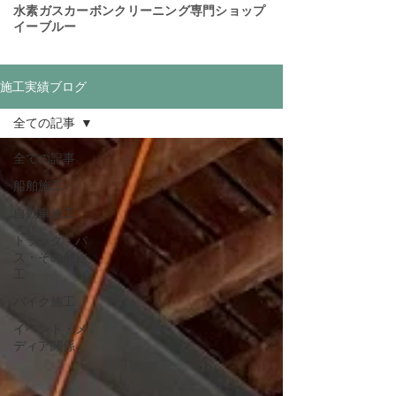
​水素ガスカーボンクリーニング専門ショップ
イーブルー
施工実績ブログ
全ての記事
全ての記事
船舶施工
自動車施工
トラック・バ
ス・その他施
工
バイク施工
イベント・メ
ディア関係