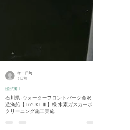
孝一 田﨑
3 日前
船舶施工
石川県-ウォーターフロントパーク金沢・
遊漁船【 RYUKI-Ⅲ】様 水素ガスカーボン