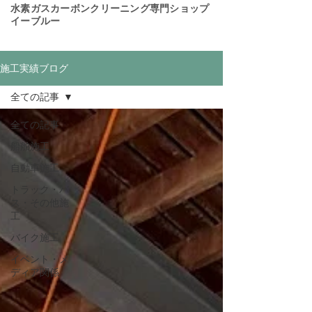
​水素ガスカーボンクリーニング専門ショップ
イーブルー
施工実績ブログ
全ての記事
全ての記事
船舶施工
自動車施工
トラック・バ
ス・その他施
工
バイク施工
イベント・メ
ディア関係