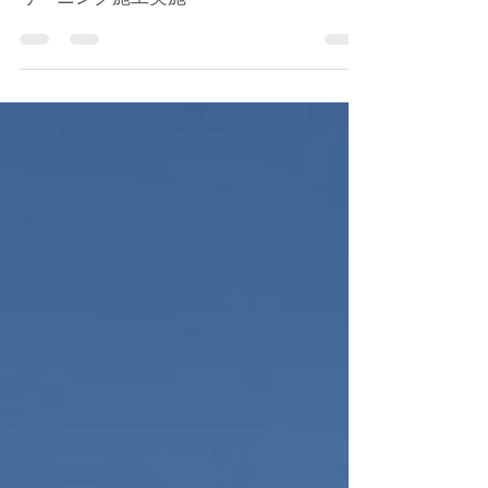
ダイナ・1KD-FTV型 水素ガスカーボンク
リーニング施工実施