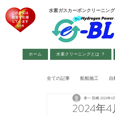
​水素ガスカーボンクリーニン
ホーム
水素クリーニングとは ？
全ての記事
船舶施工
自
孝一 田﨑
2024年4
イベント・メディア関係
2024