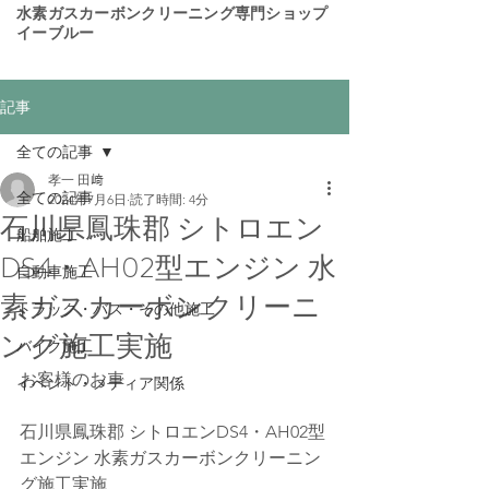
​水素ガスカーボンクリーニング専門ショップ
イーブルー
記事
全ての記事
孝一 田﨑
全ての記事
2024年7月6日
読了時間: 4分
石川県鳳珠郡 シトロエン
船舶施工
DS4・AH02型エンジン 水
自動車施工
素ガスカーボンクリーニ
トラック・バス・その他施工
ング施工実施
バイク施工
お客様のお車
イベント・メディア関係
石川県鳳珠郡 シトロエンDS4・AH02型
エンジン 水素ガスカーボンクリーニン
グ施工実施