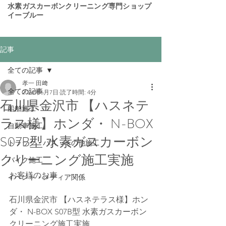
​水素ガスカーボンクリーニング専門ショップ
イーブルー
記事
全ての記事
孝一 田﨑
全ての記事
2024年6月7日
読了時間: 4分
石川県金沢市 【ハスネテ
船舶施工
ラス様】ホンダ・ N-BOX
自動車施工
S07B型 水素ガスカーボン
トラック・バス・その他施工
クリーニング施工実施
バイク施工
お客様のお車 
イベント・メディア関係
石川県金沢市 【ハスネテラス様】ホン
ダ・ N-BOX S07B型 水素ガスカーボン
クリーニング施工実施