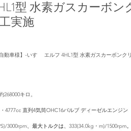
4HL1型 水素ガスカーボン
工実施
動車様】-いすゞ エルフ 4HL1型 水素ガスカーボンク
268000キロ。
・
4777cc 直列4気筒OHC16バルブ ディーゼルエンジン
PS)/3000rpm
、最大トルクは、
333(34.0kg・m)/1500rpm