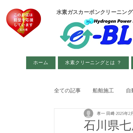
​水素ガスカーボンクリーニン
ホーム
水素クリーニングとは ？
全ての記事
船舶施工
自
孝一 田﨑
2025年2
イベント・メディア関係
石川県七