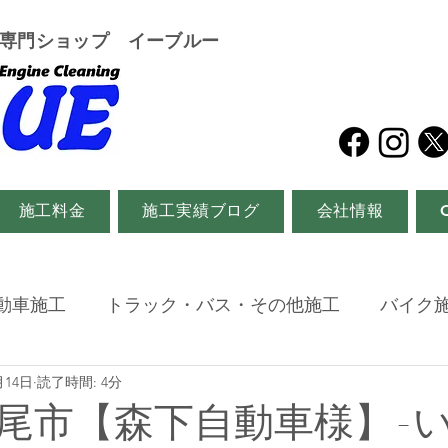
グ専門ショップ イーブルー
施工料金
施工実績ブログ
会社情報
動車施工
トラック・バス・その他施工
バイク
月14日
読了時間: 4分
尾市【森下自動車様】-