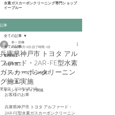
​水素ガスカーボンクリーニング専門ショップ
イーブルー
記事
全ての記事
孝一 田﨑
全ての記事
2024年5月18日
読了時間: 4分
兵庫県神戸市 トヨタ アル
船舶施工
ファード・2AR-FE型水素
自動車施工
ガスカーボンクリーニン
トラック・バス・その他施工
グ施工実施
バイク施工
更新日：
2024年5月21日
イベント・メディア関係
お客様のお車
兵庫県神戸市 トヨタ アルファード・
2AR-FE型水素ガスカーボンクリーニン