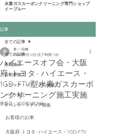
​水素ガスカーボンクリーニング専門ショップ
イーブルー
記事
全ての記事
孝一 田﨑
全ての記事
2024年8月12日
読了時間: 5分
ハイエースオフ会・大阪
船舶施工
府-トヨタ- ハイエース・
自動車施工
1GD-FTV型水素ガスカーボ
トラック・バス・その他施工
ンクリーニング施工実施
バイク施工
更新日：
2025年3月20日
イベント・メディア関係
お客様のお車
大阪府-トヨタ- ハイエース・1GD-FTV