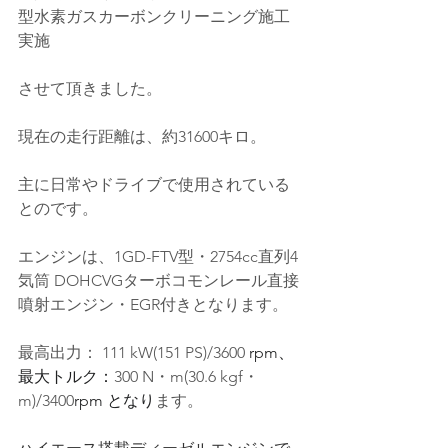
型水素ガスカーボンクリーニング施工
実施
させて頂きました。
現在の走行距離は、約31600キロ。
主に日常やドライブで使用されている
とのです
。
エンジンは、1GD-FTV型・2754cc直列4
気筒 DOHCVGターボコモンレール
直接
噴射
エンジン・EGR付きとなります。
最高出力：
 111 kW(151 PS)/3600
 rpm
、
最大トルク：
300 N・m(30.6 kgf・
m)/3400
rpm
 となり
ます。