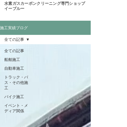
​水素ガスカーボンクリーニング専門ショップ
イーブルー
施工実績ブログ
全ての記事
全ての記事
船舶施工
自動車施工
トラック・バ
ス・その他施
工
バイク施工
イベント・メ
ディア関係