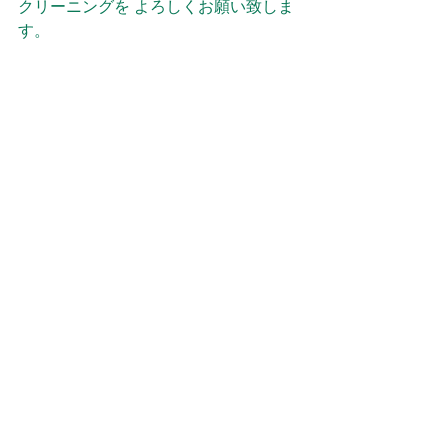
クリーニングを よろしくお願い致しま
す。
施工予約・お問い合わせは、お電話・
メールでお願い致します。
メールは、確認次第返信を入れますの
でお待ち下さい。
よろしくお願い致します。
電話：０９０８２６２１０５２
メール：eblue2022kt@gmail.com
当ショップの Instagram、X（旧
Twitter）、Facebook からのDM、メッ
セージ、公式LINEからご連絡して頂い