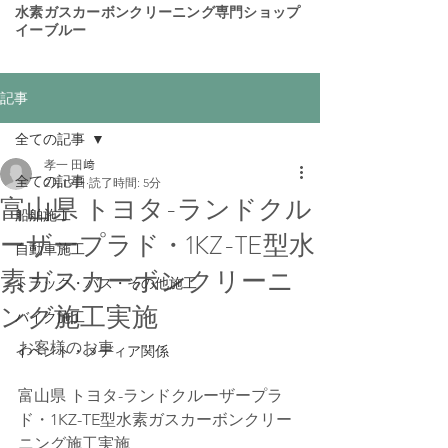
​水素ガスカーボンクリーニング専門ショップ
イーブルー
記事
全ての記事
孝一 田﨑
全ての記事
2月19日
読了時間: 5分
富山県 トヨタ-ランドクル
船舶施工
ーザープラド・1KZ-TE型水
自動車施工
素ガスカーボンクリーニ
トラック・バス・その他施工
ング施工実施
バイク施工
お客様のお車
イベント・メディア関係
富山県 トヨタ-ランドクルーザープラ
ド・1KZ-TE型水素ガスカーボンクリー
ニング施工実施