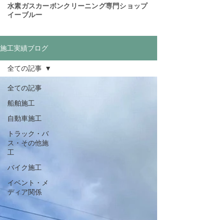
​水素ガスカーボンクリーニング専門ショップ
イーブルー
施工実績ブログ
全ての記事
全ての記事
船舶施工
自動車施工
トラック・バ
ス・その他施
工
バイク施工
イベント・メ
ディア関係