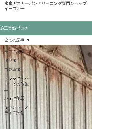
​水素ガスカーボンクリーニング専門ショップ
イーブルー
施工実績ブログ
全ての記事
全ての記事
船舶施工
自動車施工
トラック・バ
ス・その他施
工
バイク施工
イベント・メ
ディア関係