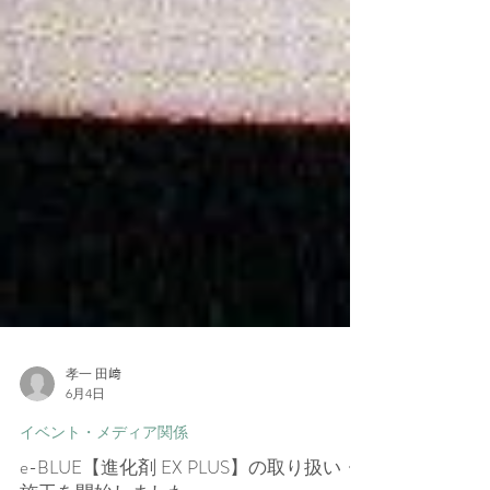
孝一 田﨑