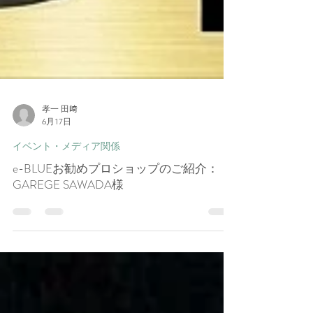
孝一 田﨑
6月17日
イベント・メディア関係
e-BLUEお勧めプロショップのご紹介：
GAREGE SAWADA様