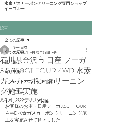
​水素ガスカーボンクリーニング専門ショップ
イーブルー
記事
全ての記事
孝一 田﨑
全ての記事
2023年3月19日
読了時間: 3分
石川県金沢市 日産 フーガ
船舶施工
3.5 350GT FOUR 4WD 水素
自動車施工
ガスカーボンクリーニン
トラック・バス・その他施工
グ施工実施
バイク施工
更新日：
2023年9月17日
イベント・メディア関係
お客様のお車・日産フーガ3.5GT FOUR 
４WD水素ガスカーボンクリーニング施
工を実施させて頂きました。