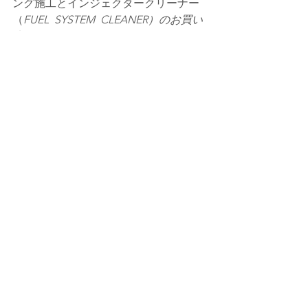
ング施工とインジェクタークリーナー
（
FUEL  SYSTEM  CLEANER）のお買い
上げ、ありがとうございました。
次回の施工、お待ちしております。
今後も よろしくお願い致します。
#石川県
#富山県
#富山市
#eblue
#羽咋市
#HHOガスカーボンクリーニング
#水素ガスエンジンカーボンクリーニン
グ
#水素ガスカーボンクリーニング
#羽咋市カークリーニング