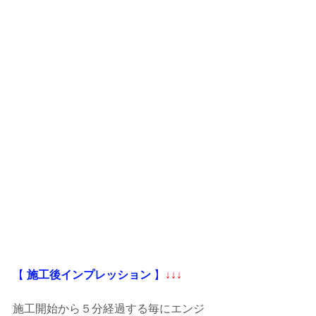
【
 施工後インプレッション
 】
↓↓↓
施工開始から５分経過する毎にエンジ