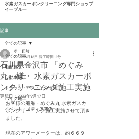
​水素ガスカーボンクリーニング専門ショップ
イーブルー
記事
全ての記事
孝一 田﨑
全ての記事
2023年6月16日
読了時間: 4分
石川県金沢市 『めぐみ
船舶施工
丸』様・ 水素ガスカーボ
自動車施工
ンクリーニング施工実施
トラック・バス・その他施工
更新日：
2023年9月17日
バイク施工
お客様の船舶・めぐみ丸 水素ガスカー
イベント・メディア関係
ボンクリーニング施工実施させて頂き
ました。
現在のアワーメーターは、約６６９