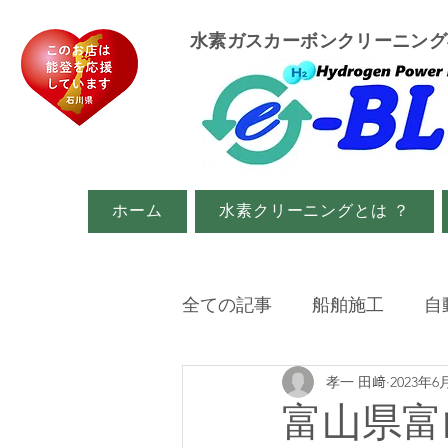
​水素ガスカーボンクリーニン
ホーム
水素クリーニングとは ？
全ての記事
船舶施工
自
孝一 田﨑
2023年6
イベント・メディア関係
富山県富