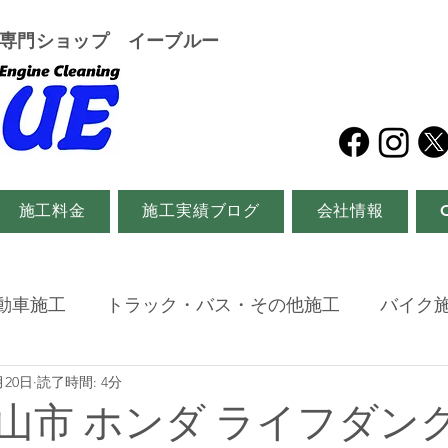
グ専門ショップ イーブルー
施工料金
施工実績ブログ
会社情報
動車施工
トラック・バス・その他施工
バイク
月20日
読了時間: 4分
山市 ホンダ ライフダン