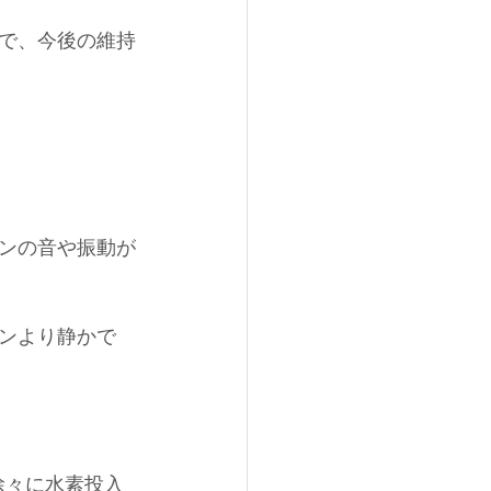
ので、今後の維持
ンの音や振動が
ジンより静かで
徐々に水素投入