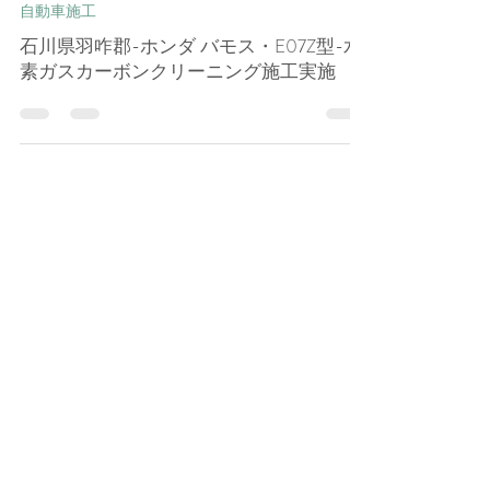
孝一 田﨑
2024年9月10日
自動車施工
石川県羽咋郡-ホンダ バモス・E07Z型-水
素ガスカーボンクリーニング施工実施