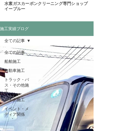
​水素ガスカーボンクリーニング専門ショップ
イーブルー
施工実績ブログ
全ての記事
全ての記事
船舶施工
自動車施工
トラック・バ
ス・その他施
工
バイク施工
イベント・メ
ディア関係