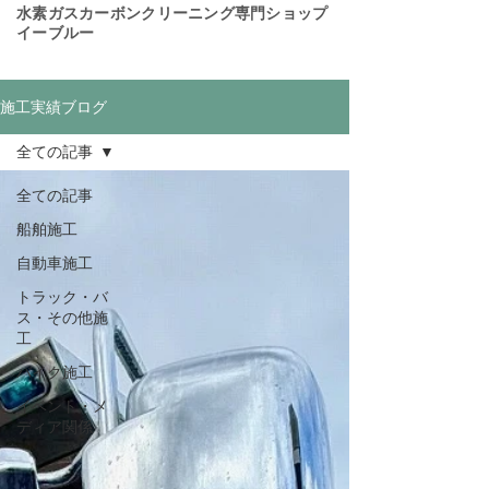
​水素ガスカーボンクリーニング専門ショップ
イーブルー
施工実績ブログ
全ての記事
全ての記事
船舶施工
自動車施工
トラック・バ
ス・その他施
工
バイク施工
イベント・メ
ディア関係