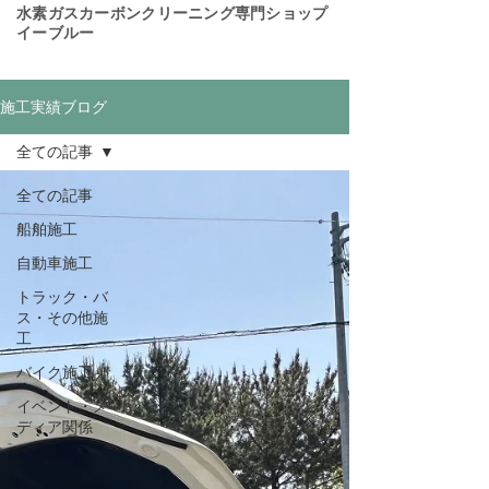
​水素ガスカーボンクリーニング専門ショップ
イーブルー
施工実績ブログ
全ての記事
全ての記事
船舶施工
自動車施工
トラック・バ
ス・その他施
工
バイク施工
イベント・メ
ディア関係