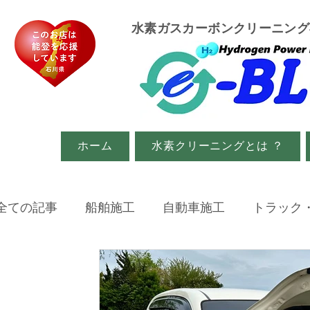
​水素ガスカーボンクリーニン
ホーム
水素クリーニングとは ？
全ての記事
船舶施工
自動車施工
トラック