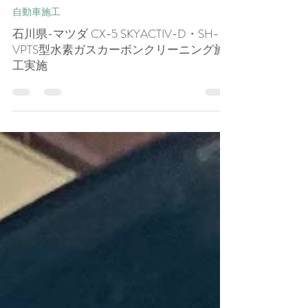
孝一 田﨑
4月24日
自動車施工
石川県-マツダ CX-5 SKYACTIV-D・SH-
VPTS型水素ガスカーボンクリーニング施
工実施