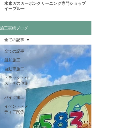
​水素ガスカーボンクリーニング専門ショップ
イーブルー
施工実績ブログ
全ての記事
全ての記事
船舶施工
自動車施工
トラック・バ
ス・その他施
工
バイク施工
イベント・メ
ディア関係