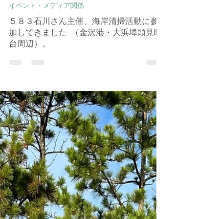
孝一 田﨑
2023年10月23日
イベント・メディア関係
５８３石川さん主催、海岸清掃活動に参
加してきました-（金沢港・大浜埠頭見晴
台周辺）。