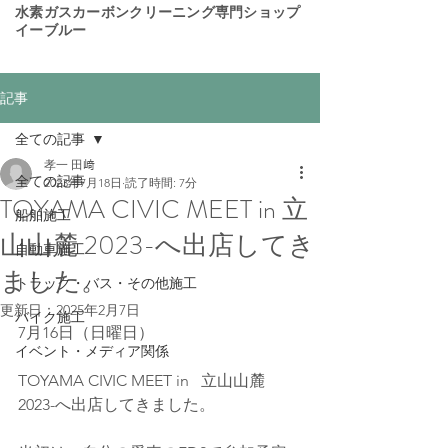
​水素ガスカーボンクリーニング専門ショップ
イーブルー
記事
全ての記事
孝一 田﨑
全ての記事
2023年7月18日
読了時間: 7分
TOYAMA CIVIC MEET in 立
船舶施工
山山麓 2023-へ出店してき
自動車施工
ました。
トラック・バス・その他施工
更新日：
2025年2月7日
バイク施工
7月16日（日曜日）
イベント・メディア関係
TOYAMA CIVIC MEET in   立山山麓 
2023-へ出店してきました。