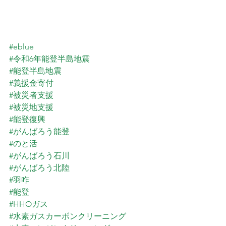
#eblue
#令和6年能登半島地震
#能登半島地震
#義援金寄付
#被災者支援
#被災地支援
#能登復興
#がんばろう能登
#のと活
#がんばろう石川
#がんばろう北陸
#羽咋
#能登
#HHOガス
#水素ガスカーボンクリーニング