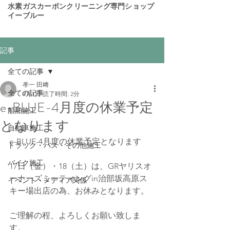
​水素ガスカーボンクリーニング専門ショップ
イーブルー
記事
全ての記事
孝一 田﨑
全ての記事
4月1日
読了時間: 2分
e-BLUE-4月度の休業予定
船舶施工
となります
自動車施工
e-BLUE-4月度の休業予定となります
トラック・バス・その他施工
バイク施工
17日（金）・18（土）は、GRヤリスオ
ーナーズミーティングin治部坂高原ス
イベント・メディア関係
キー場出店の為、お休みとなります。
ご理解の程、よろしくお願い致しま
す。