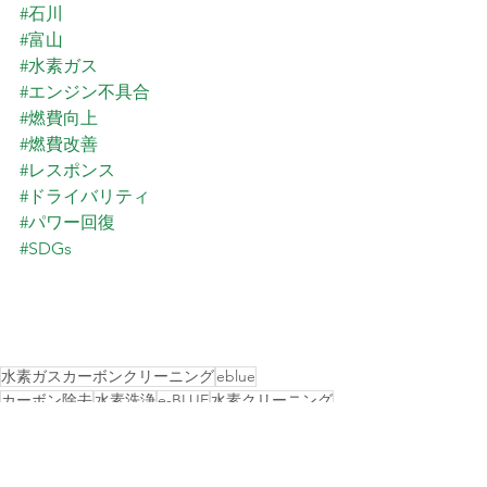
#石川
#富山
#水素ガス
#エンジン不具合
#燃費向上
#燃費改善
#レスポンス
#ドライバリティ
#パワー回復
#SDGs
水素ガスカーボンクリーニング
eblue
カーボン除去
水素洗浄
e-BLUE
水素クリーニング
カーボンクリーニング
水素エンジンクリーニング
水素カーボンクリーニング
令和6年能登半島地震
エンジンクリーニング
エンジン洗浄