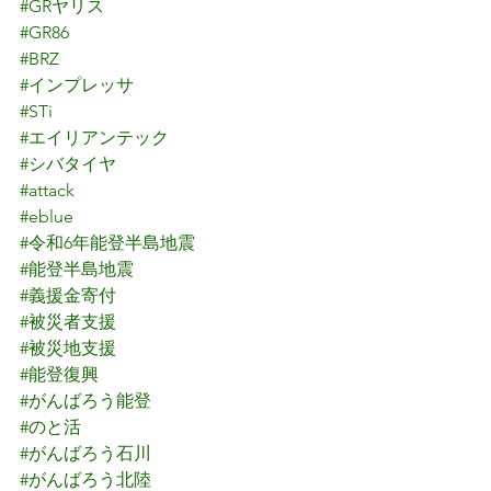
#GRヤリス
#GR86
#BRZ
#インプレッサ
#STi
#エイリアンテック
#シバタイヤ
#attack
#eblue
#令和6年能登半島地震
#能登半島地震
#義援金寄付
#被災者支援
#被災地支援
#能登復興
#がんばろう能登
#のと活
#がんばろう石川
#がんばろう北陸