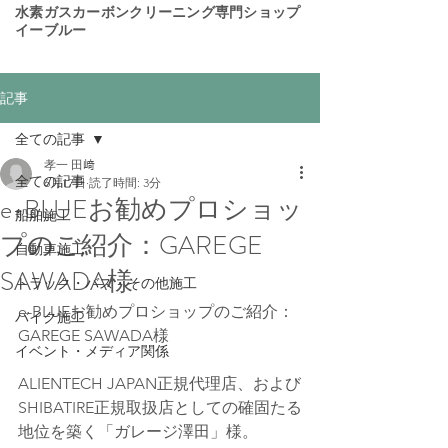
​水素ガスカーボンクリーニング専門ショップ
イーブルー
記事
全ての記事
孝一 田﨑
全ての記事
6月17日
読了時間: 3分
e-BLUEお勧めプロショッ
船舶施工
プのご紹介：GAREGE
自動車施工
SAWADA様
トラック・バス・その他施工
e-BLUEお勧めプロショップのご紹介：
バイク施工
GAREGE SAWADA様
イベント・メディア関係
ALIENTECH JAPAN正規代理店、および
SHIBATIRE正規取扱店としての確固たる
地位を築く「ガレージ澤田」様。 