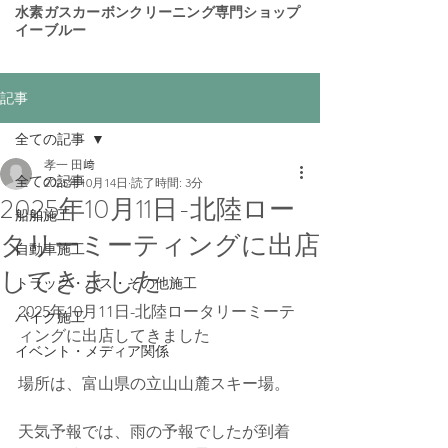
​水素ガスカーボンクリーニング専門ショップ
イーブルー
記事
全ての記事
孝一 田﨑
全ての記事
2025年10月14日
読了時間: 3分
2025年10月11日-北陸ロー
船舶施工
タリーミーティングに出店
自動車施工
してきました
トラック・バス・その他施工
2025年10月11日-北陸ロータリーミーテ
バイク施工
ィングに出店してきました
イベント・メディア関係
場所は、富山県の立山山麓スキー場。
天気予報では、雨の予報でしたが到着