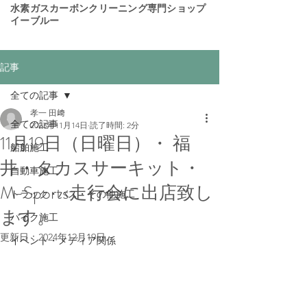
​水素ガスカーボンクリーニング専門ショップ
イーブルー
記事
全ての記事
孝一 田﨑
全ての記事
2023年11月14日
読了時間: 2分
11月19日（日曜日）・ 福
船舶施工
井・タカスサーキット・
自動車施工
M-Sports走行会に出店致し
トラック・バス・その他施工
ます。
バイク施工
更新日：
2024年12月19日
イベント・メディア関係