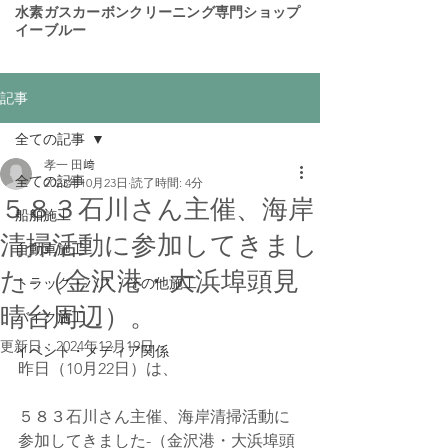
​水素ガスカーボンクリーニング専門ショップ
イーブルー
記事
全ての記事
孝一 田﨑
全ての記事
2023年10月23日
読了時間: 4分
５８３石川さん主催、海岸
船舶施工
清掃活動に参加してきまし
自動車施工
た-（金沢港・大浜埠頭見
トラック・バス・その他施工
晴台周辺）。
バイク施工
更新日：
2024年12月19日
イベント・メディア関係
昨日（10月22日）は、
５８３石川さん主催、海岸清掃活動に
参加してきました-（金沢港・大浜埠頭