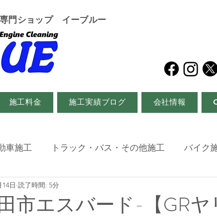
グ専門ショップ イーブルー
施工料金
施工実績ブログ
会社情報
動車施工
トラック・バス・その他施工
バイク
月14日
読了時間: 5分
田市エスバード-【GRヤ