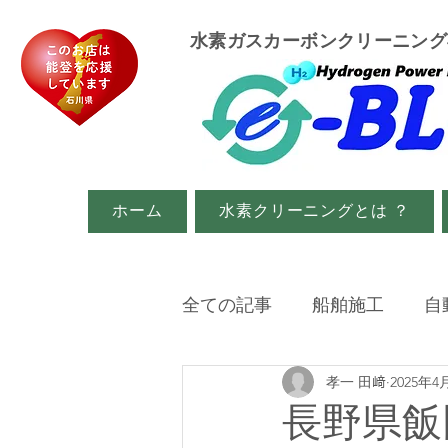
​水素ガスカーボンクリーニン
ホーム
水素クリーニングとは ？
全ての記事
船舶施工
自
孝一 田﨑
2025年4
イベント・メディア関係
長野県飯