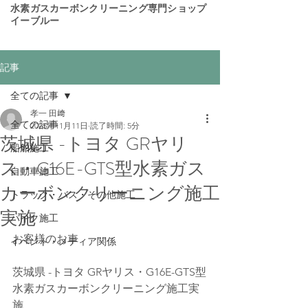
​水素ガスカーボンクリーニング専門ショップ
イーブルー
記事
全ての記事
孝一 田﨑
全ての記事
2025年11月11日
読了時間: 5分
茨城県 -トヨタ GRヤリ
船舶施工
ス・G16E-GTS型水素ガス
自動車施工
カーボンクリーニング施工
トラック・バス・その他施工
実施
バイク施工
お客様のお車 
イベント・メディア関係
茨城県 -トヨタ GRヤリス・G16E-GTS型
水素ガスカーボンクリーニング施工実
施