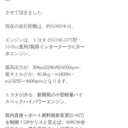
させて頂きました。
現在の走行距離は、約52400キロ。
エンジンは、トヨタ の
G16E-GTS型
・
1618cc
直列3気筒インタークーラICター
ボ
エンジン。
最高出力が、
304ps(224kW)/6500rpm
、
最大トルクが、
40.8kg・m(400N・
m)/3250～4600rpm
となります。
トヨタが誇る、
新開発の小型軽量ハイ
スペックハイパワーエンジン
。
筒内直接＋ポート燃料噴射装置(D-4ST)
を制御！GRヤリスと言えば、WRCや全