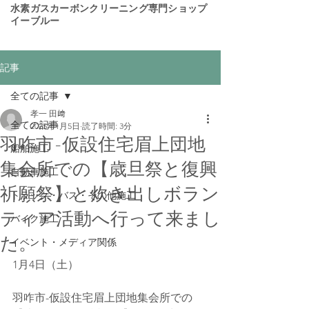
​水素ガスカーボンクリーニング専門ショップ
イーブルー
記事
全ての記事
孝一 田﨑
全ての記事
2025年1月5日
読了時間: 3分
羽咋市-仮設住宅眉上団地
船舶施工
集会所での【歳旦祭と復興
自動車施工
祈願祭】と炊き出しボラン
トラック・バス・その他施工
ティア活動へ行って来まし
バイク施工
た。
イベント・メディア関係
1月4日（土）
羽咋市-仮設住宅眉上団地集会所での