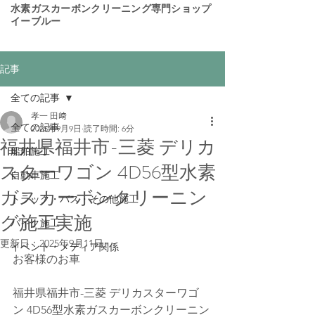
​水素ガスカーボンクリーニング専門ショップ
イーブルー
記事
全ての記事
孝一 田﨑
全ての記事
2025年9月9日
読了時間: 6分
福井県福井市-三菱 デリカ
船舶施工
スターワゴン 4D56型水素
自動車施工
ガスカーボンクリーニン
トラック・バス・その他施工
グ施工実施
バイク施工
更新日：
2025年9月11日
イベント・メディア関係
お客様のお車
福井県福井市-三菱 デリカスターワゴ
ン 4D56型水素ガスカーボンクリーニン