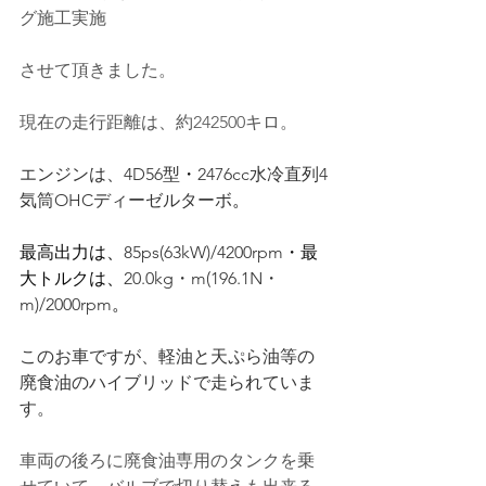
グ施工実施
させて頂きました。
現在の走行距離は、約242500キロ。
エンジンは、4D56型
・
2476cc水冷直列4
気筒OHCディーゼルターボ
。
最高出力は、
85ps(63kW)/4200rpm
・最
大トルクは、
20.0kg・m(196.1N・
m)/2000rpm
。
このお車ですが、軽油と天ぷら油等の
廃食油のハイブリッドで走られていま
す。
車両の後ろに廃食油専用のタンクを乗