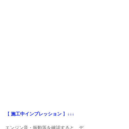
【
 施工中インプレッション
 】
↓↓↓
エンジン音・振動等を確認すると、デ