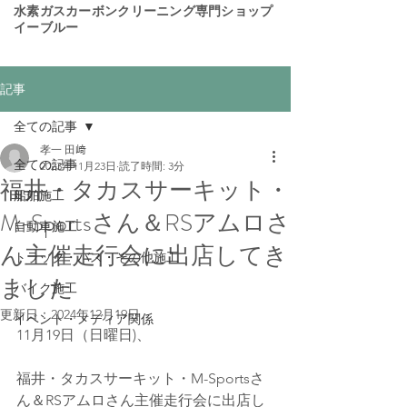
​水素ガスカーボンクリーニング専門ショップ
イーブルー
記事
全ての記事
孝一 田﨑
全ての記事
2023年11月23日
読了時間: 3分
福井・タカスサーキット・
船舶施工
M-Sportsさん＆RSアムロさ
自動車施工
ん主催走行会に出店してき
トラック・バス・その他施工
ました
バイク施工
更新日：
2024年12月19日
イベント・メディア関係
11月19日（日曜日)、
福井・タカスサーキット・M-Sportsさ
ん＆RSアムロさん主催走行会に出店し