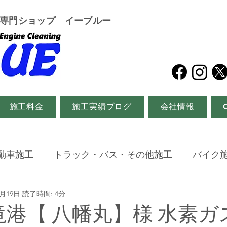
グ専門ショップ イーブルー
施工料金
施工実績ブログ
会社情報
動車施工
トラック・バス・その他施工
バイク
1月19日
読了時間: 4分
滝港【 八幡丸】様 水素ガ