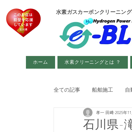
​水素ガスカーボンクリーニン
ホーム
水素クリーニングとは ？
全ての記事
船舶施工
自
孝一 田﨑
2025年1
イベント・メディア関係
石川県-