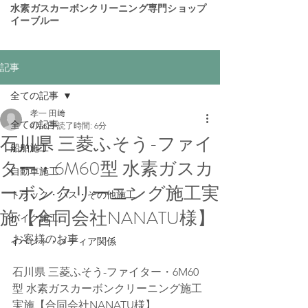
​水素ガスカーボンクリーニング専門ショップ
イーブルー
記事
全ての記事
孝一 田﨑
全ての記事
4月6日
読了時間: 6分
石川県 三菱ふそう-ファイ
船舶施工
ター・6M60型 水素ガスカ
自動車施工
ーボンクリーニング施工実
トラック・バス・その他施工
施【合同会社NANATU様】
バイク施工
お客様のお車
イベント・メディア関係
石川県 三菱ふそう-ファイター・6M60
型 水素ガスカーボンクリーニング施工
実施【合同会社NANATU様】