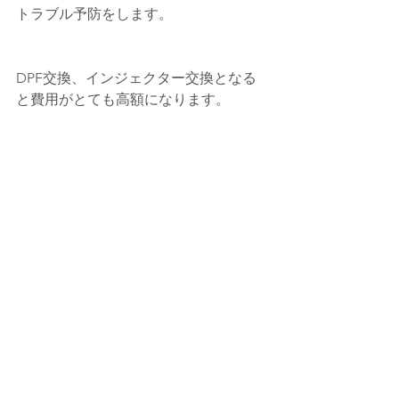
トラブル予防をします。
DPF交換、インジェクター交換となる
と費用がとても高額になります。
ハイエース等でも数十万円・・・大型
トラックの場合は、〇〇〇万円と聞き
ます！！！。
そうなる前に、早めのメンテナンスを
ご検討下さい。
また、何か気になる点などがありまし
たら、お気軽にご連絡下さい。
今回は、施工依頼ありがとうございま
した。