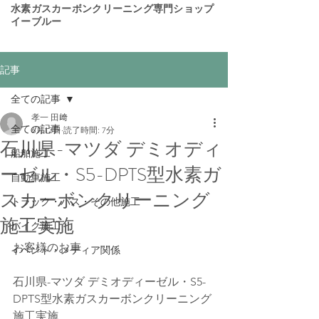
​水素ガスカーボンクリーニング専門ショップ
イーブルー
記事
全ての記事
孝一 田﨑
全ての記事
6月13日
読了時間: 7分
石川県-マツダ デミオディ
船舶施工
ーゼル・S5-DPTS型水素ガ
自動車施工
スカーボンクリーニング
トラック・バス・その他施工
施工実施
バイク施工
お客様のお車 
イベント・メディア関係
石川県-マツダ デミオディーゼル・S5-
DPTS型水素ガスカーボンクリーニング
施工実施