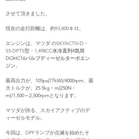
させて頂きました。
現在の走行距離は、約93,800キロ。
エンジンは、マツダ のSKYACTIV-D・
S5-DPTS
型・1,498CC
水冷直列4気筒
DOHC16バルブディーゼルターボエン
ジン
。
最高出力が、
105ps(77kW)/4000rpm
、最
大トルクが、
25.5kg・m(250N・
m)/1,500～2,500rpm
となります。
マツダが誇る、スカイアクティブのデ
ィーゼルモデル。
今回は、DPFランプが点滅を始めたそ