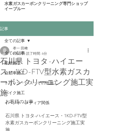
​水素ガスカーボンクリーニング専門ショップ
イーブルー
記事
全ての記事
孝一 田﨑
全ての記事
6月24日
読了時間: 6分
石川県 トヨタ-ハイエー
船舶施工
ス・1KD-FTV型水素ガスカ
自動車施工
ーボンクリーニング施工実
トラック・バス・その他施工
施
バイク施工
お客様のお車
イベント・メディア関係
石川県 トヨタ-ハイエース・1KD-FTV型
水素ガスカーボンクリーニング施工実
施