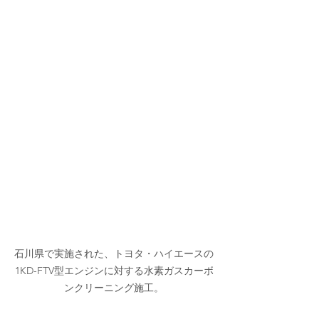
石川県で実施された、トヨタ・ハイエースの
1KD-FTV型エンジンに対する水素ガスカーボ
ンクリーニング施工。