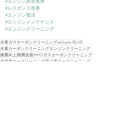
#エンジン異音改善
#レスポンス改善
#エンジン復活
#エンジンメンテナンス
#エンジンクリーニング
水素ガスカーボンクリーニング
eblue
e-BLUE
水素カーボンクリーニング
エンジンクリーニング
燃費向上
燃費改善
HHOガスカーボンクリーニング
金沢市カークリーニング
富山市カークリーニング
羽咋市カークリーニング
羽咋
石川
北陸水素ガスカーボンクリーニング
経費削減
富山
エンジン振動改善
エンジン性能回復
福井
ディーゼルエンジンクリーニング
輪島港
ヤンマーマリンエンジン
輪島漁船
豊陽丸
輪島市水素ガスカーボンクリーニング
能登輪島
船舶エンジンクリーニング
プレジャーボートエンジン
黒煙クリーン化
環境性能向上
船舶施工