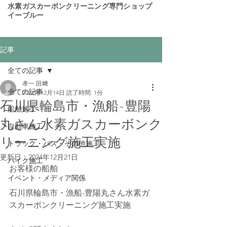
​水素ガスカーボンクリーニング専門ショップ
イーブルー
記事
全ての記事
孝一 田﨑
全ての記事
2022年12月14日
読了時間: 1分
石川県輪島市・漁船-豊陽
船舶施工
丸さん水素ガスカーボンク
自動車施工
リーニング施工実施
トラック・バス・その他施工
更新日：
2024年12月21日
バイク施工
お客様の船舶
イベント・メディア関係
石川県輪島市・漁船-豊陽丸さん水素ガ
スカーボンクリーニング施工実施