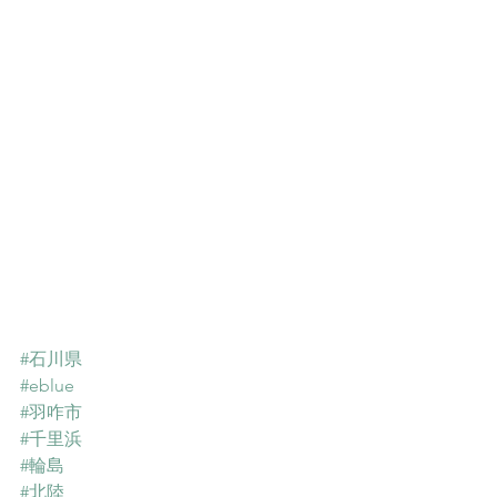
#石川県
#eblue
#羽咋市
#千里浜
#輪島
#北陸