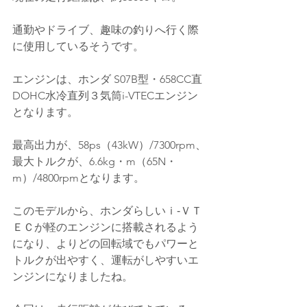
通勤やドライブ、趣味の釣りへ行く際
に使用しているそうです。
エンジンは、ホンダ S07B型・658CC直
DOHC
水冷直列３気筒i-VTECエンジン
となります。
最高出力が、58
ps（43kW）/7300rpm、
最大トルクが、6.6kg・m（65N・
m）/4800rpmとなります。
このモデルから、ホンダらしいｉ‐ＶＴ
ＥＣが軽のエンジンに搭載されるよう
になり、よりどの回転域でもパワーと
トルクが出やすく、運転がしやすいエ
ンジンになりましたね。