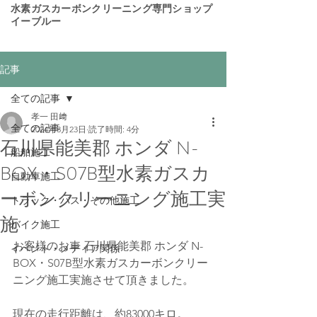
​水素ガスカーボンクリーニング専門ショップ
イーブルー
記事
全ての記事
孝一 田﨑
全ての記事
2024年3月23日
読了時間: 4分
石川県能美郡 ホンダ N-
船舶施工
BOX・S07B型水素ガスカ
自動車施工
ーボンクリーニング施工実
トラック・バス・その他施工
施
バイク施工
お客様のお車 石川県能美郡 ホンダ N-
イベント・メディア関係
BOX・S07B型水素ガスカーボンクリー
ニング施工実施させて頂きました。
現在の走行距離は、約83000キロ。