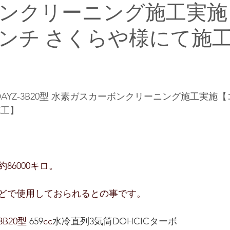
ンクリーニング施工実施
ンチ さくらや様にて施
DAYZ-3B20型 水素ガスカーボンクリーニング施工実施
施工】
86000キロ。
どで使用しておられるとの事です。
B20
型 
659
cc
水冷直列3気筒DOHCICターボ