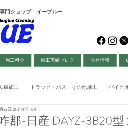
グ専門ショップ イーブルー
施工料金
施工実績ブログ
会社情報
動車施工
トラック・バス・その他施工
バイク
2月22日
読了時間: 6分
郡-日産 DAYZ-3B20型