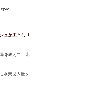
0rpm
。
シュ施工となり
備を終えて、水
々に水素投入量を