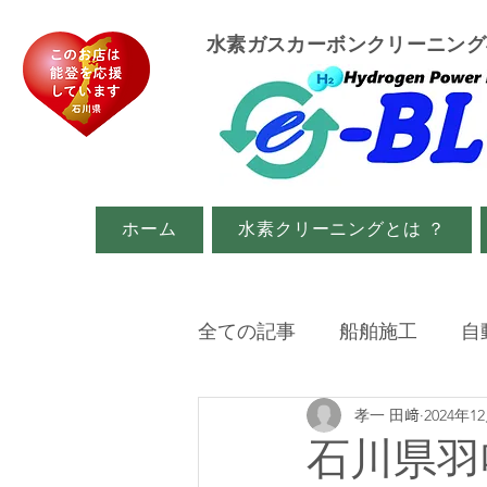
​水素ガスカーボンクリーニン
ホーム
水素クリーニングとは ？
全ての記事
船舶施工
自
孝一 田﨑
2024年1
イベント・メディア関係
石川県羽咋