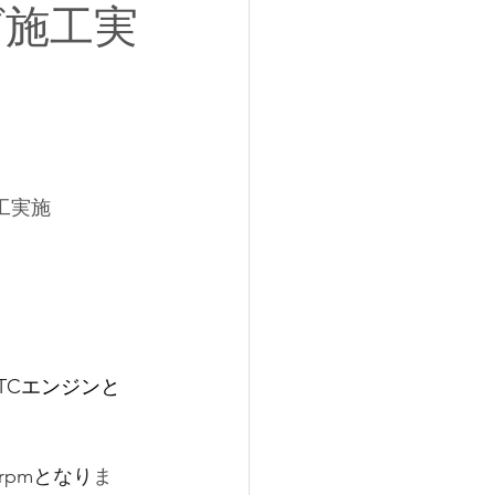
グ施工実
工実施
TC
エンジンと
rpm
となり
ま