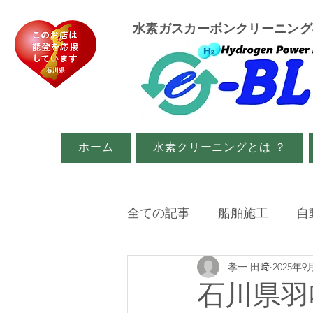
​水素ガスカーボンクリーニン
ホーム
水素クリーニングとは ？
全ての記事
船舶施工
自
孝一 田﨑
2025年9
イベント・メディア関係
石川県羽