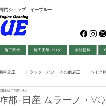
グ専門ショップ イーブルー
施工料金
施工実績ブログ
会社情報
動車施工
トラック・バス・その他施工
バイク
月3日
読了時間: 4分
咋郡-日産 ムラーノ・VQ3