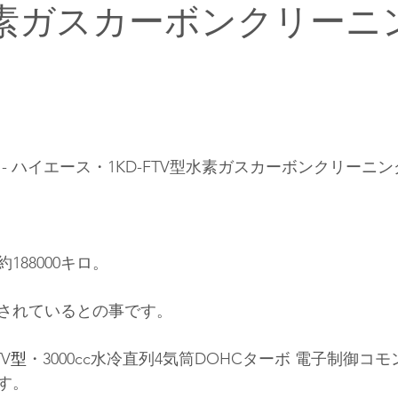
水素ガスカーボンクリーニ
- ハイエース・1KD-FTV型水素ガスカーボンクリーニ
188000キロ。
されているとの事です
。
TV
型
・3000cc水冷直列4気筒DOHCターボ
 電子制御
コモ
す。