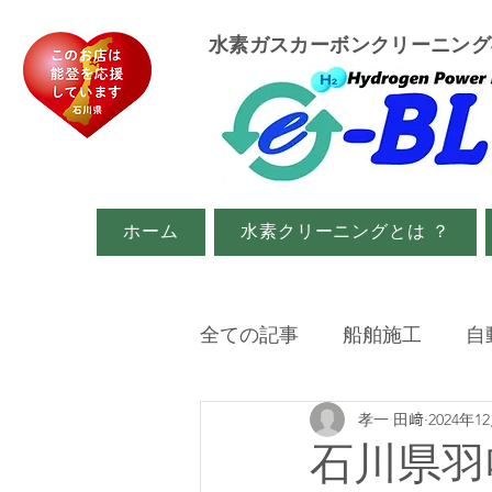
​水素ガスカーボンクリーニン
ホーム
水素クリーニングとは ？
全ての記事
船舶施工
自
孝一 田﨑
2024年1
イベント・メディア関係
石川県羽