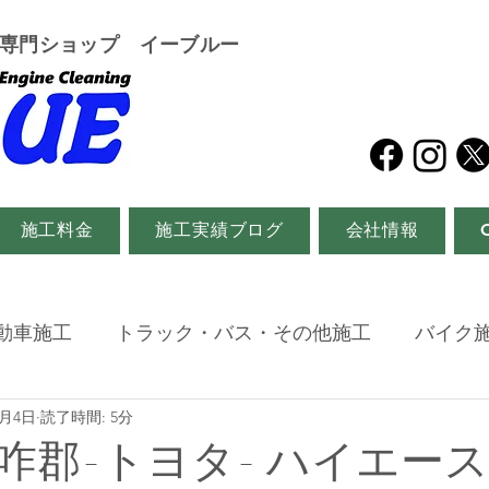
グ専門ショップ イーブルー
施工料金
施工実績ブログ
会社情報
動車施工
トラック・バス・その他施工
バイク
2月4日
読了時間: 5分
咋郡-トヨタ- ハイエース・