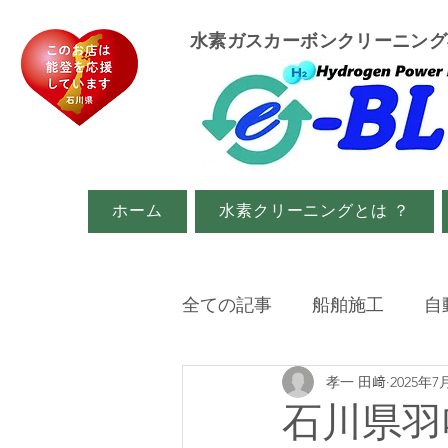
​水素ガスカーボンクリーニン
ホーム
水素クリーニングとは ？
全ての記事
船舶施工
自
孝一 田﨑
2025年7
イベント・メディア関係
石川県羽