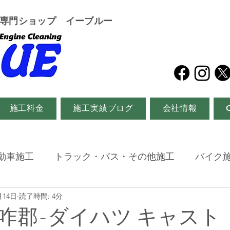
グ専門ショップ イーブルー
施工料金
施工実績ブログ
会社情報
動車施工
トラック・バス・その他施工
バイク
月14日
読了時間: 4分
咋郡-ダイハツ キャスト