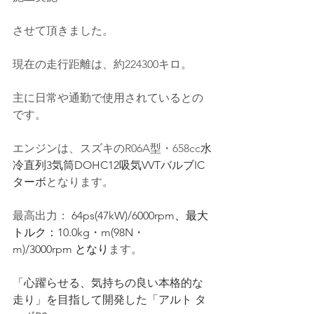
させて頂きました。
現在の走行距離は、約224300キロ。
主に日常や通勤で使用されているとの
です
。
エンジンは、スズキのR06A型・658cc
水
冷直列3気筒DOHC12吸気VVTバルブIC
ターボ
となります。
最高出力： 
64ps(47kW)/6000rpm
、最大
トルク：
10.0kg・m(98N・
m)/3000rpm
 となり
ます。
「心躍らせる、気持ちの良い本格的な
走り」を目指して開発した「アルト タ