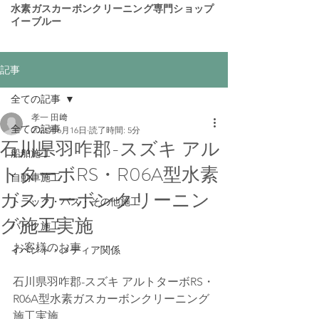
​水素ガスカーボンクリーニング専門ショップ
イーブルー
記事
全ての記事
孝一 田﨑
全ての記事
2025年6月16日
読了時間: 5分
石川県羽咋郡-スズキ アル
船舶施工
トターボRS・R06A型水素
自動車施工
ガスカーボンクリーニン
トラック・バス・その他施工
グ施工実施
バイク施工
お客様のお車
イベント・メディア関係
石川県羽咋郡-スズキ アルトターボRS・
R06A型水素ガスカーボンクリーニング
施工実施