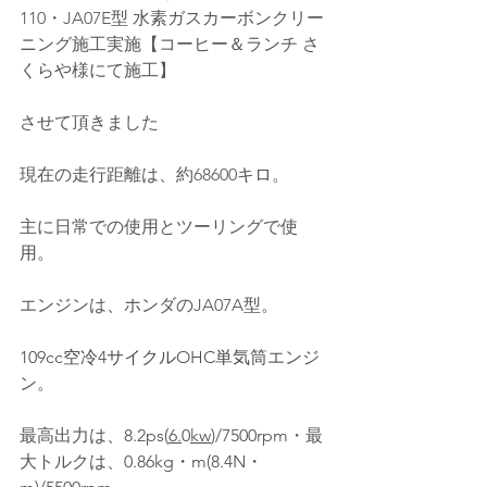
110・JA07E型 水素ガスカーボンクリー
ニング施工実施【コーヒー＆ランチ さ
くらや様にて施工】
させて頂きました
現在の走行距離は、約68600キロ。
主に日常での使用とツーリングで使
用。
エンジンは、ホンダのJA07A型。
109cc空冷4サイクルOHC単気筒
エンジ
ン。
最高出力は、
8.2ps(
6.
0
kw
)/7500rpm
・最
大トルクは、
0.86kg・m(8.4N・