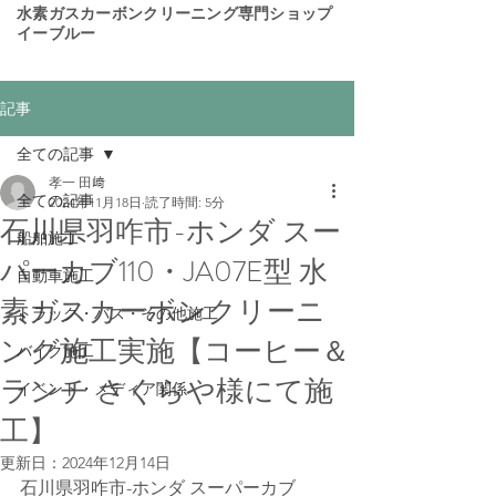
​水素ガスカーボンクリーニング専門ショップ
イーブルー
記事
全ての記事
孝一 田﨑
全ての記事
2024年11月18日
読了時間: 5分
石川県羽咋市-ホンダ スー
船舶施工
パーカブ110・JA07E型 水
自動車施工
素ガスカーボンクリーニ
トラック・バス・その他施工
ング施工実施【コーヒー＆
バイク施工
ランチ さくらや様にて施
イベント・メディア関係
工】
更新日：
2024年12月14日
石川県羽咋市-ホンダ スーパーカブ