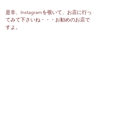
是非、Instagramを覗いて、お店に行っ
てみて下さいね・・・お勧めのお店で
すよ。
何かありましたら、いつでもご相談・
お問合せ下さい。
今後とも、e-BLUE・水素ガスカーボン
クリーニングを よろしくお願い致しま
す。
施工予約・お問い合わせは、お電話・
メールでお願い致します。