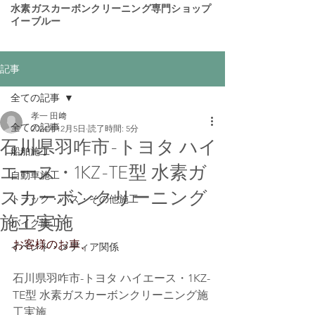
​水素ガスカーボンクリーニング専門ショップ
イーブルー
記事
全ての記事
孝一 田﨑
全ての記事
2024年12月5日
読了時間: 5分
石川県羽咋市-トヨタ ハイ
船舶施工
エース・1KZ-TE型 水素ガ
自動車施工
スカーボンクリーニング
トラック・バス・その他施工
施工実施
バイク施工
お客様のお車、
イベント・メディア関係
石川県羽咋市-トヨタ ハイエース・1KZ-
TE型 水素ガスカーボンクリーニング施
工実施