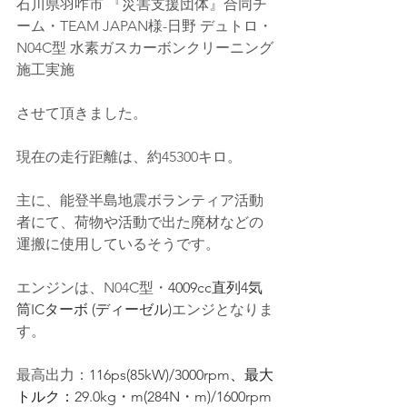
石川県羽咋市 『災害支援団体』合同チ
ーム・TEAM JAPAN様-日野 デュトロ・
N04C型 水素ガスカーボンクリーニング
施工実施
させて頂きました。
現在の走行距離は、約45300キロ。
主に、
能登半島地震ボランティア活動
者にて、荷物や活動で出た廃材などの
運搬に使用しているそうです。
エンジンは、N04C型・
4009cc直列4気
筒ICターボ (ディーゼル)
エンジとなりま
す。
最高出力：
116ps(85kW)/3000rpm
、最大
トルク：
29.0kg・m(284N・m)/1600rpm