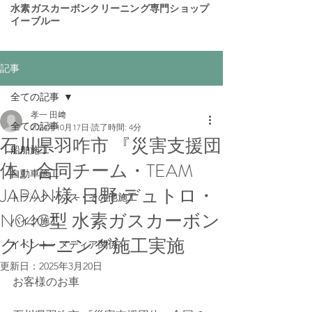
​水素ガスカーボンクリーニング専門ショップ
イーブルー
記事
全ての記事
孝一 田﨑
全ての記事
2024年10月17日
読了時間: 4分
石川県羽咋市 『災害支援団
船舶施工
体』合同チーム・TEAM
自動車施工
JAPAN様-日野 デュトロ・
トラック・バス・その他施工
N04C型 水素ガスカーボン
バイク施工
クリーニング施工実施
イベント・メディア関係
更新日：
2025年3月20日
お客様のお車