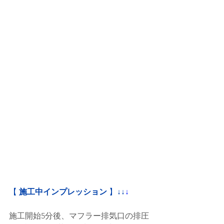
【
 施工中インプレッション
 】
↓↓
↓
施工開始5分後、マフラー排気口の排圧