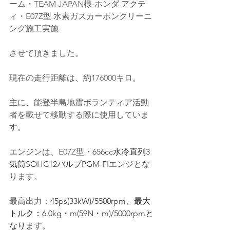
ーム・TEAM JAPAN様-ホンダ アクテ
ィ・E07Z型 水素ガスカーボンクリーニ
ング施工実施
させて頂きました。
現在の走行距離は、約176000キロ。
主に、
能登半島地震ボランティア活動
者を載せて移動する際に使用していま
す。
エンジンは、
E07Z
型・
656cc水冷直列3
気筒SOHC12バルブPGM-FI
エンジとな
ります。
最高出力：
45ps(33kW)/5500rpm
、最大
トルク：
6.0kg・m(59N・m)/5000rpm
と
なり
ます。