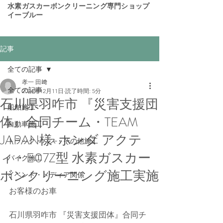
​水素ガスカーボンクリーニング専門ショップ
イーブルー
記事
全ての記事
孝一 田﨑
全ての記事
2024年12月11日
読了時間: 5分
石川県羽咋市 『災害支援団
船舶施工
体』合同チーム・TEAM
自動車施工
JAPAN様-ホンダ アクテ
トラック・バス・その他施工
ィ・E07Z型 水素ガスカー
バイク施工
ボンクリーニング施工実施
イベント・メディア関係
お客様のお車
石川県羽咋市 『災害支援団体』合同チ