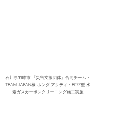
石川県羽咋市 『災害支援団体』合同チーム・
TEAM JAPAN様-ホンダ アクティ・E07Z型 水
素ガスカーボンクリーニング施工実施