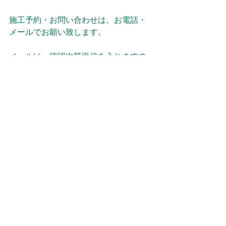
施工予約・お問い合わせは、お電話・
メールでお願い致します。
メールは、確認次第返信を入れますの
でお待ち下さい。
よろしくお願い致します。
電話：０９０８２６２１０５２
メール：eblue2022kt@gmail.com
当ショップの Instagram、X（旧
Twitter）、Facebook からのDM、メッ
セージ、公式LINEからご連絡して頂い
ても構いません