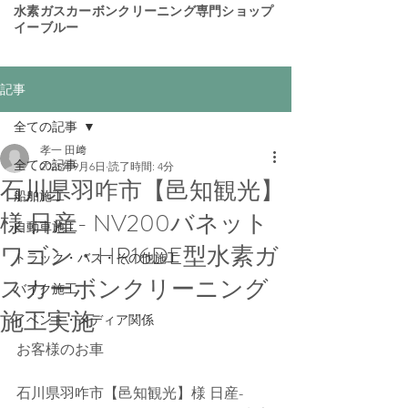
​水素ガスカーボンクリーニング専門ショップ
イーブルー
記事
全ての記事
孝一 田﨑
全ての記事
2025年9月6日
読了時間: 4分
石川県羽咋市【邑知観光】
船舶施工
様 日産- NV200バネット
自動車施工
ワゴン・HR16DE型水素ガ
トラック・バス・その他施工
スカーボンクリーニング
バイク施工
施工実施
イベント・メディア関係
お客様のお車
石川県羽咋市【邑知観光】様 日産- 